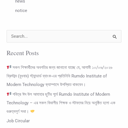
news
notice
S
e
Recent Posts
a
r
সকল শিক্ষার্থীদের অবগতির জন্য জানানো যাচ্ছে যে, আগামী ১০/০৬/২০২৬
c
খ্রিস্টাব্দ (বুধবার) স্ট্যান্ডার্ড ব্যাংক-এর প্রতিনিধি Rumdo Institute of
h
Modern Technology ক্যাম্পাসে উপস্থিত থাকবেন।
f
পবিত্র ঈদ উল আযাহার ছুটির পূর্বে Rumdo Institute of Modern
o
Technology – এর সকল বিভাগীয় শিক্ষক ও স্টাফদের নিয়ে অনুষ্ঠিত হলো এক
r
গুরুত্বপূর্ণ সভা।
:
Job Circular