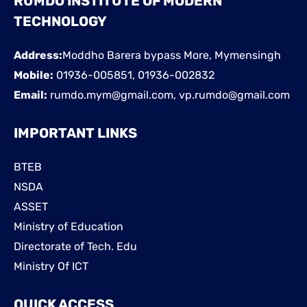
RUMDO INSTITUTE OF MODERN
TECHNOLOGY
Address:
Moddho Barera bypass More, Mymensingh
Mobile:
01936-005851, 01936-002832
Email:
rumdo.mym@gmail.com, vp.rumdo@gmail.com
IMPORTANT LINKS
BTEB
NSDA
ASSET
Ministry of Education
Directorate of Tech. Edu
Ministry Of ICT
QUICK ACCESS