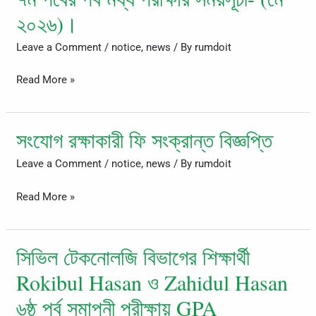
ইঞ্জিনিয়ারিং
২০২৬)।
২য়,
৩য়,
Leave a Comment
/
notice
,
news
/ By
rumdoit
৫ম
Read More »
ও
৭ম
পর্বের
সংযোগ রক্ষাকারী ফি সংক্রান্ত বিজ্ঞপ্তি
সংযোগ
পর্ব
রক্ষাকারী
মধ্য
Leave a Comment
/
notice
,
news
/ By
rumdoit
ফি
পরীক্ষার
সংক্রান্ত
Read More »
সময়সূচী-
বিজ্ঞপ্তি
(মে
২০২৬)।
সিভিল টেকনোলজি বিভাগের শিক্ষার্থী
সিভিল
টেকনোলজি
Rokibul Hasan ও Zahidul Hasan
বিভাগের
৬ষ্ঠ পর্ব সমাপনী পরীক্ষায় GPA
শিক্ষার্থী