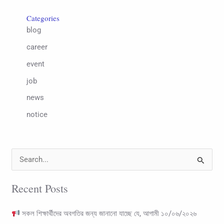
Categories
blog
career
event
job
news
notice
S
e
Recent Posts
a
r
সকল শিক্ষার্থীদের অবগতির জন্য জানানো যাচ্ছে যে, আগামী ১০/০৬/২০২৬
c