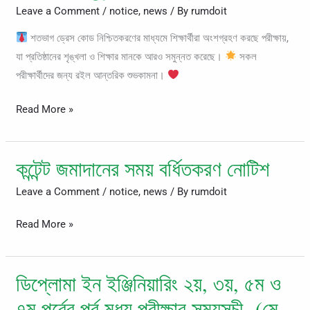
পরিবেশে
Leave a Comment
/
notice
,
news
/ By
rumdoit
অনুষ্ঠিত
শতভাগ ড্রেস কোড নিশ্চিতকরণের মাধ্যমে শিক্ষার্থীরা অংশগ্রহণ করছে পরীক্ষায়,
হচ্ছে
যা প্রতিষ্ঠানের শৃঙ্খলা ও শিক্ষার মানকে আরও সমুন্নত করেছে।
সকল
Rumdo
পরীক্ষার্থীদের জন্য রইল আন্তরিক শুভকামনা।
Institute
of
Read More »
Modern
Technology-
এর
কন্টেন্ট জমাদানের সময় বর্ধিতকরণ নোটিশ
কন্টেন্ট
পর্ব
জমাদানের
Leave a Comment
/
notice
,
news
/ By
rumdoit
মধ্য
সময়
পরীক্ষা।
বর্ধিতকরণ
Read More »
✍
নোটিশ
ডিপ্লোমা ইন ইঞ্জিনিয়ারিং ২য়, ৩য়, ৫ম ও
ডিপ্লোমা
ইন
৭ম পর্বের পর্ব মধ্য পরীক্ষার সময়সূচী- (মে