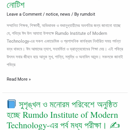
ঈদ
নোটিশ
থাকবেন।
উল
Leave a Comment
/
notice
,
news
/ By
rumdoit
আযাহা
উপলক্ষে
সম্মানিত শিক্ষক, শিক্ষার্থী, অভিভাবক ও শুভানুধ্যায়ীদের অবগতির জন্য জানানো যাচ্ছে
ছুটির
যে, পবিত্র ঈদ উল আযাহা উপলক্ষে Rumdo Institute of Modern
নোটিশ
Technology-এর সকল একাডেমিক ও প্রশাসনিক কার্যক্রম নির্ধারিত সময় পর্যন্ত
বন্ধ থাকবে। ঈদ আমাদের ত্যাগ, সহমর্মিতা ও ভ্রাতৃত্ববোধের শিক্ষা দেয়। এই পবিত্র
উৎসব সবার জীবনে বয়ে আনুক সুখ, শান্তি, সমৃদ্ধি ও অনাবিল আনন্দ। সকলকে জানাই
পবিত্র
Read More »
সুশৃঙ্খল ও মনোরম পরিবেশে অনুষ্ঠিত
সুশৃঙ্খল
হচ্ছে Rumdo Institute of Modern
ও
Technology-এর পর্ব মধ্য পরীক্ষা। ✍
মনোরম