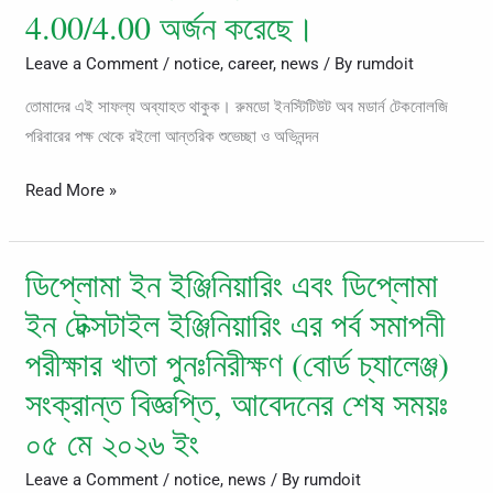
4.00/4.00 অর্জন করেছে।
Rokibul
Hasan
Leave a Comment
/
notice
,
career
,
news
/ By
rumdoit
ও
তোমাদের এই সাফল্য অব্যাহত থাকুক। রুমডো ইনস্টিটিউট অব মডার্ন টেকনোলজি
Zahidul
পরিবারের পক্ষ থেকে রইলো আন্তরিক শুভেচ্ছা ও অভিনন্দন
Hasan
৬ষ্ঠ
Read More »
পর্ব
সমাপনী
পরীক্ষায়
ডিপ্লোমা ইন ইঞ্জিনিয়ারিং এবং ডিপ্লোমা
ডিপ্লোমা
GPA
ইন
ইন টেক্সটাইল ইঞ্জিনিয়ারিং এর পর্ব সমাপনী
4.00/4.00
ইঞ্জিনিয়ারিং
অর্জন
পরীক্ষার খাতা পুনঃনিরীক্ষণ (বোর্ড চ্যালেঞ্জ)
এবং
করেছে।
সংক্রান্ত বিজ্ঞপ্তি, আবেদনের শেষ সময়ঃ
ডিপ্লোমা
ইন
০৫ মে ২০২৬ ইং
টেক্সটাইল
Leave a Comment
/
notice
,
news
/ By
rumdoit
ইঞ্জিনিয়ারিং