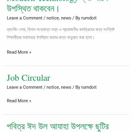
যাচ্ছে
উপস্থিত থাকবেন।
যে,
আগামী
Leave a Comment
/
notice
,
news
/ By
rumdoit
১০/০৬/২০২৬
ব্যাংকিং সেবা, হিসাব সংক্রান্ত তথ্য ও প্রয়োজনীয় কার্যক্রমের জন্য সংশ্লিষ্ট
খ্রিস্টাব্দ
শিক্ষার্থীদের যথাসময়ে উপস্থিত থাকার জন্য অনুরোধ করা হলো।
(বুধবার)
স্ট্যান্ডার্ড
Read More »
ব্যাংক-
এর
প্রতিনিধি
Job Circular
Job
Rumdo
Circular
Leave a Comment
/
notice
,
news
/ By
rumdoit
Institute
of
Read More »
Modern
Technology
ক্যাম্পাসে
পবিত্র ঈদ উল আযাহা উপলক্ষে ছুটির
পবিত্র
উপস্থিত