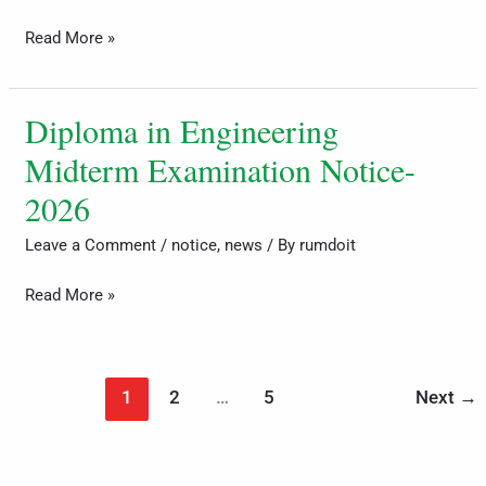
এর
Read More »
পর্ব
সমাপনী
পরীক্ষার
Diploma in Engineering
Diploma
খাতা
in
Midterm Examination Notice-
পুনঃনিরীক্ষণ
Engineering
2026
(বোর্ড
Midterm
চ্যালেঞ্জ)
Examination
Leave a Comment
/
notice
,
news
/ By
rumdoit
সংক্রান্ত
Notice-
বিজ্ঞপ্তি,
Read More »
2026
আবেদনের
শেষ
সময়ঃ
1
2
…
5
Next
→
০৫
মে
২০২৬