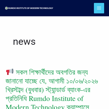
Skip
to
content
news
সকল শিক্ষার্থীদের অবগতির জন্য
সকল
জানানো যাচ্ছে যে, আগামী ১০/০৬/২০২৬
শিক্ষার্থীদের
খ্রিস্টাব্দ (বুধবার) স্ট্যান্ডার্ড ব্যাংক-এর
অবগতির
প্রতিনিধি Rumdo Institute of
জন্য
জানানো
Modern Technology ক্যাম্পাসে