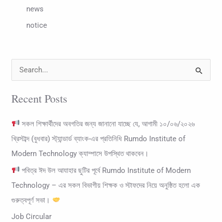
news
notice
S
e
Recent Posts
a
r
সকল শিক্ষার্থীদের অবগতির জন্য জানানো যাচ্ছে যে, আগামী ১০/০৬/২০২৬
c
খ্রিস্টাব্দ (বুধবার) স্ট্যান্ডার্ড ব্যাংক-এর প্রতিনিধি Rumdo Institute of
h
Modern Technology ক্যাম্পাসে উপস্থিত থাকবেন।
f
পবিত্র ঈদ উল আযাহার ছুটির পূর্বে Rumdo Institute of Modern
o
Technology – এর সকল বিভাগীয় শিক্ষক ও স্টাফদের নিয়ে অনুষ্ঠিত হলো এক
r
গুরুত্বপূর্ণ সভা।
:
Job Circular