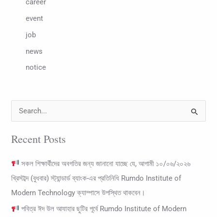
career
event
job
news
notice
S
e
Recent Posts
a
r
সকল শিক্ষার্থীদের অবগতির জন্য জানানো যাচ্ছে যে, আগামী ১০/০৬/২০২৬
c
খ্রিস্টাব্দ (বুধবার) স্ট্যান্ডার্ড ব্যাংক-এর প্রতিনিধি Rumdo Institute of
h
Modern Technology ক্যাম্পাসে উপস্থিত থাকবেন।
f
পবিত্র ঈদ উল আযাহার ছুটির পূর্বে Rumdo Institute of Modern
o