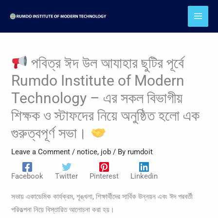
Skip
to
content
পবিত্র ঈদ উল আযাহার ছুটির পূর্বে
Rumdo Institute of Modern
Technology – এর সকল বিভাগীয়
শিক্ষক ও স্টাফদের নিয়ে অনুষ্ঠিত হলো এক
গুরুত্বপূর্ণ সভা।
Leave a Comment
/
notice
,
job
/ By
rumdoit
Facebook
Twitter
Pinterest
Linkedin
সভায় একাডেমিক কার্যক্রম, শৃঙ্খলা, শিক্ষার্থীদের সার্বিক উন্নয়ন এবং ঈদ পরবর্তী
পরিকল্পনা নিয়ে বিস্তারিত আলোচনা করা হয়।