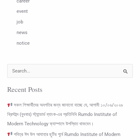
career
event
job
news
notice
S
e
Recent Posts
a
r
সকল শিক্ষার্থীদের অবগতির জন্য জানানো যাচ্ছে যে, আগামী ১০/০৬/২০২৬
c
খ্রিস্টাব্দ (বুধবার) স্ট্যান্ডার্ড ব্যাংক-এর প্রতিনিধি Rumdo Institute of
h
Modern Technology ক্যাম্পাসে উপস্থিত থাকবেন।
f
পবিত্র ঈদ উল আযাহার ছুটির পূর্বে Rumdo Institute of Modern
o