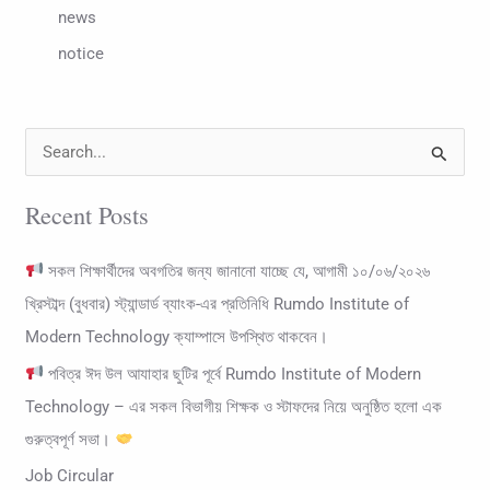
news
notice
S
e
Recent Posts
a
r
সকল শিক্ষার্থীদের অবগতির জন্য জানানো যাচ্ছে যে, আগামী ১০/০৬/২০২৬
c
খ্রিস্টাব্দ (বুধবার) স্ট্যান্ডার্ড ব্যাংক-এর প্রতিনিধি Rumdo Institute of
h
Modern Technology ক্যাম্পাসে উপস্থিত থাকবেন।
f
পবিত্র ঈদ উল আযাহার ছুটির পূর্বে Rumdo Institute of Modern
o
Technology – এর সকল বিভাগীয় শিক্ষক ও স্টাফদের নিয়ে অনুষ্ঠিত হলো এক
r
গুরুত্বপূর্ণ সভা।
:
Job Circular